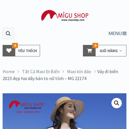
MENU
0
0
YÊU THÍCH
GIỎ HÀNG
Home
Tất Cả Maxi Đi Biển
Maxi kín đáo
Váy đi biển
2023 đẹp hai dây bản to nữ tính – MG 22174