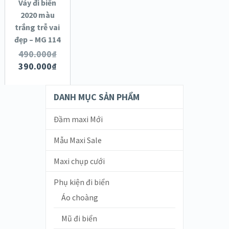
Váy đi biển
SALE!
2020 màu
trắng trễ vai
XEM NHANH
đẹp – MG 114
CHI TIẾT
490.000
₫
390.000
₫
DANH MỤC SẢN PHẨM
Đầm maxi Mới
Mẫu Maxi Sale
Maxi chụp cưới
Phụ kiện đi biển
Áo choàng
Mũ đi biển