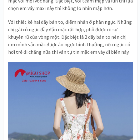
mặc với mọi vóc dáng. Đặc biệt, với team mập và lùn thì lựa
chọn em váy maxi này thì không lo nhìn mập hơn.
Với thiết kế hai dây bản to, điểm nhấn ở phần ngực. Những
chị gái có ngực đầy đặn mặc rất hợp, phô được rõ sự
khuyến rũ của vòng một. Đặc biệt là 2 dây bản to nên chị
em mình vẫn mặc được áo ngực bình thường, nếu ngực có
hơi trễ đi chăng nữa thì vẫn tự tin mặc em váy đi biển này.