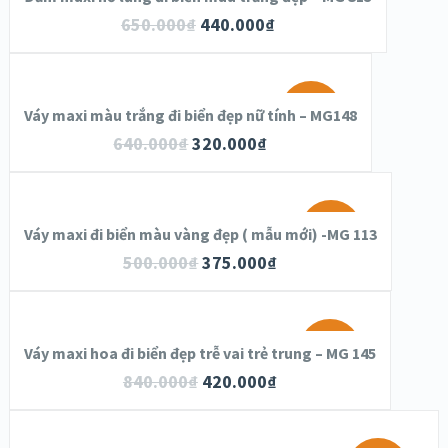
650.000
₫
440.000
₫
SALE!
Váy maxi màu trắng đi biển đẹp nữ tính – MG148
640.000
₫
320.000
₫
SALE!
Váy maxi đi biển màu vàng đẹp ( mẫu mới) -MG 113
500.000
₫
375.000
₫
OUT OF
STOCK
SALE!
Váy maxi hoa đi biển đẹp trễ vai trẻ trung – MG 145
840.000
₫
420.000
₫