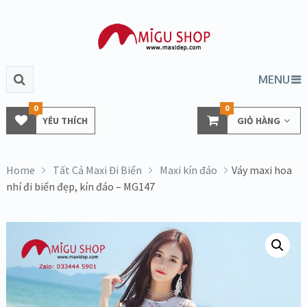
MENU
0
0
YÊU THÍCH
GIỎ HÀNG
Home
Tất Cả Maxi Đi Biển
Maxi kín đáo
Váy maxi hoa
nhí đi biển đẹp, kín đáo – MG147