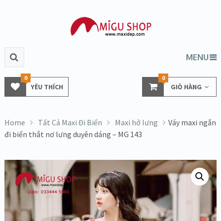
MENU
0
0
YÊU THÍCH
GIỎ HÀNG
Home
Tất Cả Maxi Đi Biển
Maxi hở lưng
Váy maxi ngắn
đi biển thắt nơ lưng duyên dáng – MG 143