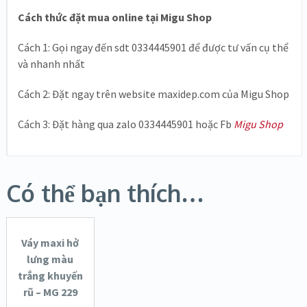
Cách thức đặt mua online tại Migu Shop
Cách 1: Gọi ngay đến sdt 0334445901 để được tư vấn cụ thể
và nhanh nhất
Cách 2: Đặt ngay trên website maxidep.com của Migu Shop
Cách 3: Đặt hàng qua zalo 0334445901 hoặc Fb
Migu Shop
LỰA
CHỌN
Có thể bạn thích…
CÁC TÙY
CHỌN
Váy maxi hở
SALE!
lưng màu
trắng khuyến
XEM NHANH
rũ – MG 229