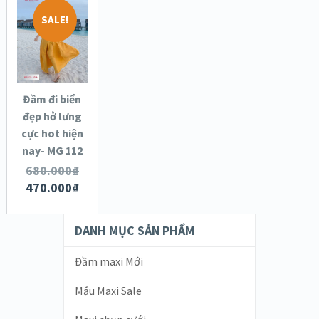
LỰA
SALE!
CHỌN
XEM NHANH
CÁC TÙY
CHỌN
CHI TIẾT
Đầm đi biển
đẹp hở lưng
cực hot hiện
nay- MG 112
680.000
₫
470.000
₫
DANH MỤC SẢN PHẨM
Đầm maxi Mới
Mẫu Maxi Sale