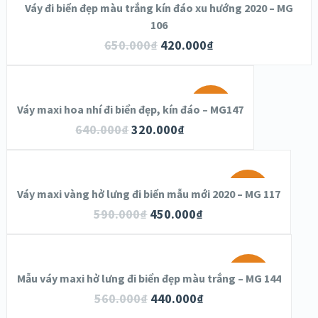
SALE!
Váy đi biển đẹp màu trắng kín đáo xu hướng 2020 – MG
106
650.000
₫
420.000
₫
OUT OF
STOCK
SALE!
Váy maxi hoa nhí đi biển đẹp, kín đáo – MG147
640.000
₫
320.000
₫
SALE!
Váy maxi vàng hở lưng đi biển mẫu mới 2020 – MG 117
590.000
₫
450.000
₫
SALE!
Mẫu váy maxi hở lưng đi biển đẹp màu trắng – MG 144
560.000
₫
440.000
₫