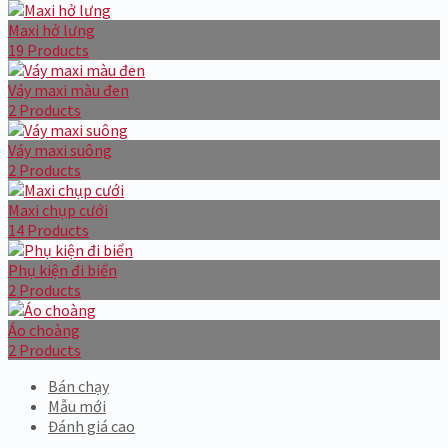
Maxi hở lưng
19 Products
Váy maxi màu đen
2 Products
Váy maxi suông
2 Products
Maxi chụp cưới
14 Products
Phụ kiện đi biển
2 Products
Áo choàng
2 Products
Bán chạy
Mẫu mới
Đánh giá cao