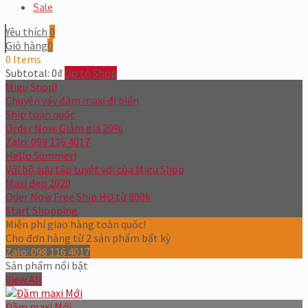
Sale
Yêu thích
0
Giỏ hàng
0
0 Items
Subtotal:
0
₫
Go to Shop
Migu Shop!
Chuyên váy đầm maxi đi biển
Ship toàn quốc
Order Now.
Giảm giá 20%
Zalo: 098 116 4017
Hello Summer!
Với bộ sưu tập tuyệt với của Migu Shop
Maxi đẹp 2020
Oder Now
Free Ship
HĐ từ 800k
Start Shopping
Miễn phí giao hàng toàn quốc!
Cho đơn hàng từ 2 sản phẩm bất kỳ
Zalo: 098 116 4017
Sản phẩm nổi bật
View All
Đầm maxi Mới