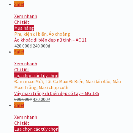
Sale!
Xem nhanh
Chi tiết
Mua hàng
Phụ kiện đi biển
,
Áo choàng
Áo khoác đi biển đẹp nữ tính – AC 11
420.000
₫
240.000
₫
Sale!
Xem nhanh
Chi tiết
Lựa chọn các tùy chọn
Đầm maxi Mới
,
Tất Cả Maxi Đi Biển
,
Maxi kín đáo
,
Mẫu
Maxi Trắng
,
Maxi chụp cưới
Váy maxi trắng đi biển đẹp có tay – MG 135
600.000
₫
420.000
₫
Sale!
Xem nhanh
Chi tiết
Lựa chọn các tùy chọn