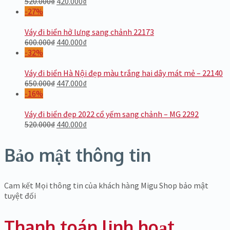
520.000
₫
420.000
₫
-27%
Váy đi biển hở lưng sang chảnh 22173
600.000
₫
440.000
₫
-32%
Váy đi biển Hà Nội đẹp màu trắng hai dây mát mẻ – 22140
650.000
₫
447.000
₫
-16%
Váy đi biển đẹp 2022 cổ yếm sang chảnh – MG 2292
520.000
₫
440.000
₫
Bảo mật thông tin
Cam kết Mọi thông tin của khách hàng Migu Shop bảo mật
tuyệt đối
Thanh toán linh hoạt