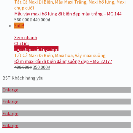
Tất Cả Maxi Đi Biển
,
Mẫu Maxi Trắng
,
Maxi hở lưng
,
Maxi
chụp cưới
Mẫu váy maxi hở lưng đi biển đẹp màu trắng – MG 144
560.000
₫
440.000
₫
Sale!
Xem nhanh
Chi tiết
Lựa chọn các tùy chọn
Tất Cả Maxi Đi Biển
,
Maxi hoa
,
Váy maxi suông
Đầm maxi dài đi biển dáng suông đẹp – MG 22177
400.000
₫
350.000
₫
BST Khách hàng yêu
Enlarge
Enlarge
Enlarge
Enlarge