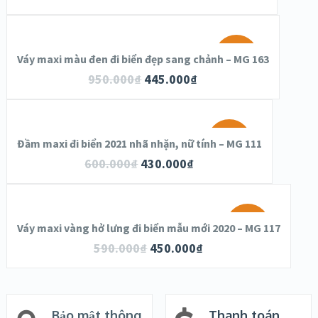
SALE!
Váy maxi màu đen đi biển đẹp sang chảnh – MG 163
950.000
₫
445.000
₫
SALE!
Đầm maxi đi biển 2021 nhã nhặn, nữ tính – MG 111
600.000
₫
430.000
₫
SALE!
Váy maxi vàng hở lưng đi biển mẫu mới 2020 – MG 117
590.000
₫
450.000
₫
Bảo mật thông
Thanh toán