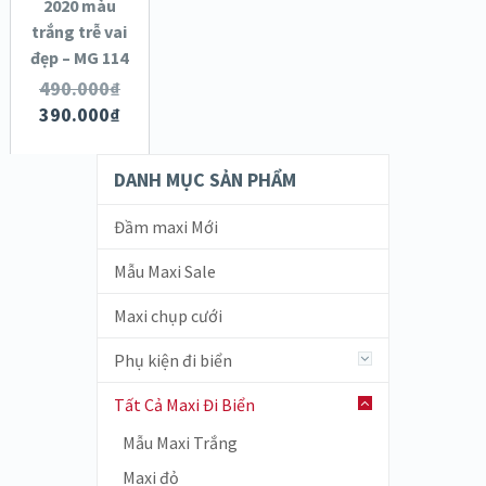
SALE!
2020 màu
trắng trễ vai
XEM NHANH
đẹp – MG 114
CHI TIẾT
490.000
₫
390.000
₫
DANH MỤC SẢN PHẨM
Đầm maxi Mới
Mẫu Maxi Sale
Maxi chụp cưới
Phụ kiện đi biển
Tất Cả Maxi Đi Biển
Mẫu Maxi Trắng
Maxi đỏ