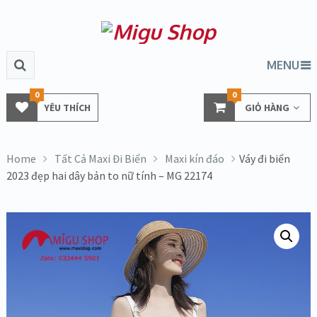
MENU
0
0
YÊU THÍCH
GIỎ HÀNG
Home
Tất Cả Maxi Đi Biển
Maxi kín đáo
Váy đi biển
2023 đẹp hai dây bản to nữ tính – MG 22174