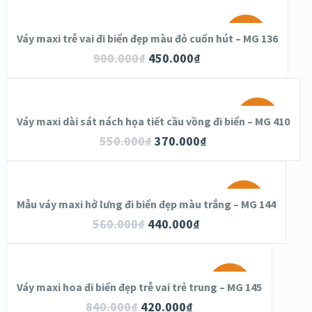
SALE!
Váy maxi trễ vai đi biển đẹp màu đỏ cuốn hút – MG 136
900.000
₫
450.000
₫
SALE!
Váy maxi dài sát nách họa tiết cầu vồng đi biển – MG 410
550.000
₫
370.000
₫
SALE!
Mẫu váy maxi hở lưng đi biển đẹp màu trắng – MG 144
560.000
₫
440.000
₫
SALE!
Váy maxi hoa đi biển đẹp trễ vai trẻ trung – MG 145
840.000
₫
420.000
₫