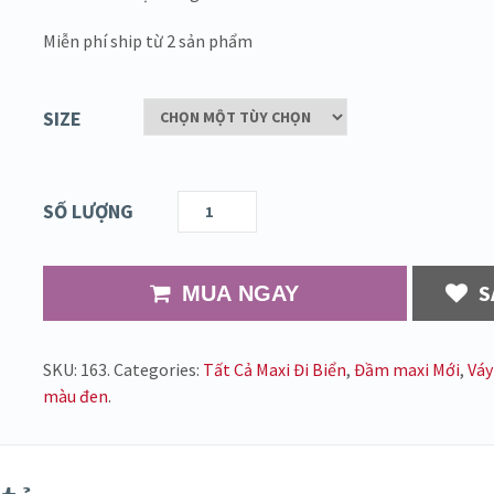
Miễn phí ship từ 2 sản phẩm
SIZE
SỐ LƯỢNG
S
MUA NGAY
SKU:
163
.
Categories:
Tất Cả Maxi Đi Biển
,
Đầm maxi Mới
,
Váy
màu đen
.