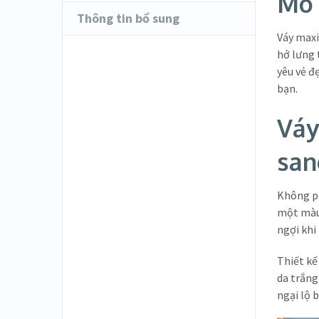
Mô 
Thông tin bổ sung
Váy maxi
hở lưng 
yêu vẻ đ
bạn.
Váy
san
Không ph
một màu 
ngợi khi
Thiết kế
da trắng
ngại lộ 