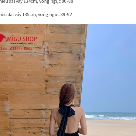
chiều dài váy 134cm, vòng ngực 86-88
chiều dài váy 135cm, vòng ngực 89-92