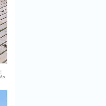
u
hần