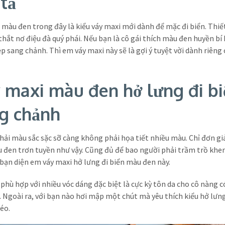
tả
 màu đen trong đây là kiểu váy maxi mới dành để mặc đi biển. Thiế
thắt nơ điệu đà quý phái. Nếu bạn là cô gái thích màu đen huyền bí
ẹp sang chảnh. Thì em váy maxi này sẽ là gợi ý tuyệt vời dành riêng
 maxi màu đen hở lưng đi bi
g chảnh
ải màu sắc sặc sỡ càng không phải họa tiết nhiều màu. Chỉ đơn gi
đen trơn tuyền như vậy. Cũng đủ để bao người phải trầm trồ khe
 bạn diện em váy maxi hở lưng đi biển màu đen này.
 phù hợp với nhiều vóc dáng đặc biệt là cực kỳ tôn da cho cô nàng c
. Ngoài ra, với bạn nào hơi mập một chút mà yêu thích kiểu hở lư
béo.