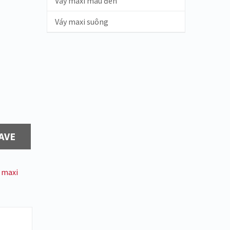
Váy maxi màu đen
Váy maxi suông
AVE
 maxi