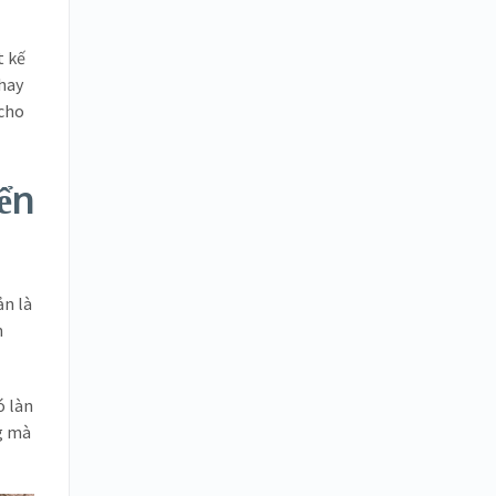
t kế
 hay
 cho
ển
ản là
n
ó làn
ng mà