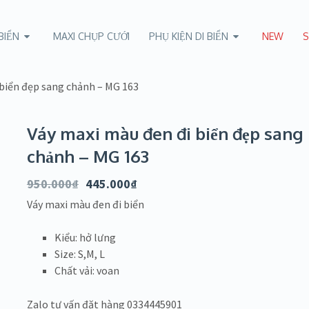
BIỂN
MAXI CHỤP CƯỚI
PHỤ KIỆN DI BIỂN
NEW
S
 biển đẹp sang chảnh – MG 163
Váy maxi màu đen đi biển đẹp sang
chảnh – MG 163
950.000
₫
445.000
₫
Váy maxi màu đen đi biển
Kiểu: hở lưng
Size: S,M, L
Chất vải: voan
Zalo tư vấn đặt hàng 0334445901