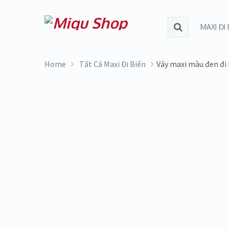
MAXI ĐI 
Home
Tất Cả Maxi Đi Biển
Váy maxi màu đen đi
SALE!